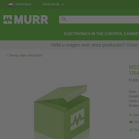
Nederland
Nederlands
ELECTRONICS IN THE CONTROL CABINE
Hebt u vragen over onze producten? Onze e
‹
Terug naar overzicht
MST
TR
P:40V
Artnr:
Gewich
Land v
Modela
Lev
Ste
Pro