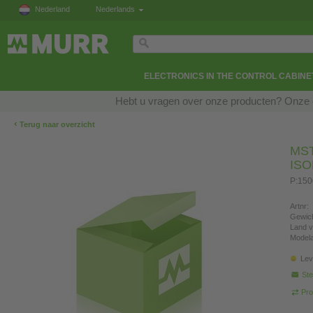
Nederland
Nederlands
ELECTRONICS IN THE CONTROL CABINE
Hebt u vragen over onze producten? Onze e
‹
Terug naar overzicht
MS
IS
P:15
Artnr:
Gewich
Land v
Modela
Lev
Ste
Pro