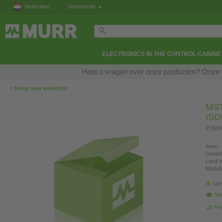
Nederland
Nederlands
ELECTRONICS IN THE CONTROL CABINE
Hebt u vragen over onze producten? Onze e
‹
Terug naar overzicht
MS
IS
P:300
Artnr:
Gewich
Land v
Modela
Lev
Ste
Pro