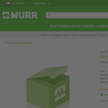
Nederland
Nederlands
ELECTRONICS IN THE CONTROL CABINE
Hebt u vragen over onze producten? Onze e
‹
Terug naar overzicht
MS
IS
P:500
Artnr:
Gewich
Land v
Modela
Lev
Ste
Pro