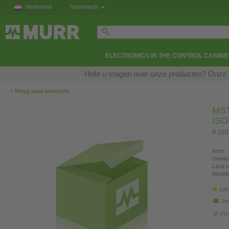
Nederland
Nederlands
ELECTRONICS IN THE CONTROL CABINE
Hebt u vragen over onze producten? Onze e
‹
Terug naar overzicht
MS
IS
P:32
Artnr:
Gewich
Land v
Modela
Lev
Ste
Pro