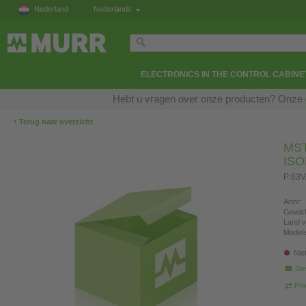
Nederland
Nederlands
ELECTRONICS IN THE CONTROL CABINE
Hebt u vragen over onze producten? Onze e
‹
Terug naar overzicht
MS
IS
P:63V
Artnr:
Gewich
Land v
Modela
Nie
Ste
Pro