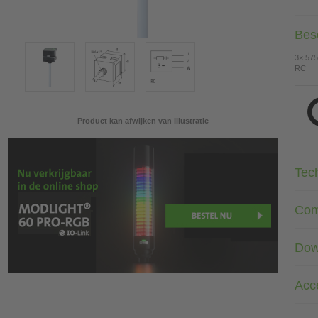
Besc
3× 575
RC
Product kan afwijken van illustratie
Tec
Com
Dow
Acc