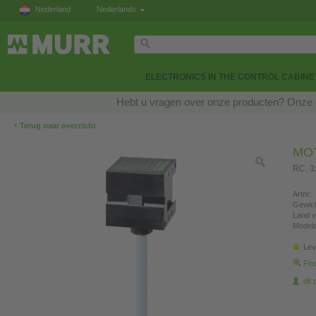
Nederland
Nederlands
ELECTRONICS IN THE CONTROL CABINE
Hebt u vragen over onze producten? Onze e
‹
Terug naar overzicht
MO
RC, 
Artnr:
Gewich
Land v
Modela
Lev
Fin
dit