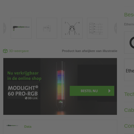
Besc
Ethern
3D-weergave
Product kan afwijken van illustratie
Tec
Cab
Com
Data