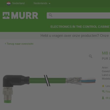
Nederland
Nederlands
ELECTRONICS IN THE CONTROL CABINE
Hebt u vragen over onze producten? Onze e
‹
Terug naar overzicht
M8 
PUR 1
Artnr:
Gewich
Land v
Modela
Lev
Fin
dit