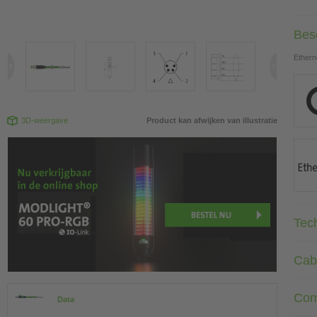
Besc
Ethern
3D-weergave
Product kan afwijken van illustratie
Tec
Cab
Com
Data