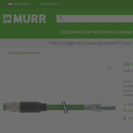
Nederland
Nederlands
ELECTRONICS IN THE CONTROL CABINE
Hebt u vragen over onze producten? Onze e
‹
Terug naar overzicht
M8 m
PUR 1
Artnr:
Gewich
Land v
Modela
Lev
Fin
dit