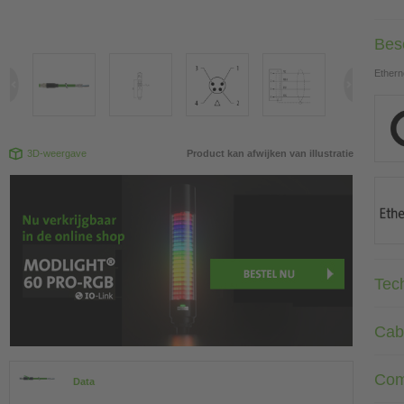
Besc
Ethern
3D-weergave
Product kan afwijken van illustratie
Tec
Cab
Com
Data