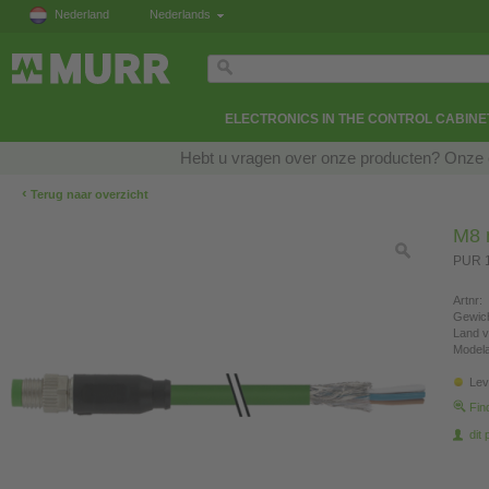
Nederland
Nederlands
ELECTRONICS IN THE CONTROL CABINE
Hebt u vragen over onze producten? Onze e
‹
Terug naar overzicht
M8 m
PUR 1
Artnr:
Gewich
Land v
Modela
Lev
Fin
dit