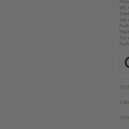
Fema
M8, 
Shie
with
Furth
Plast
The r
Furth
Tec
Cab
Com