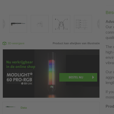
Besc
Adva
Our c
conn
quali
3D-weergave
Product kan afwijken van illustratie
The 
high 
envir
vibra
Our c
aggre
lengt
If yo
more 
Prod
Data