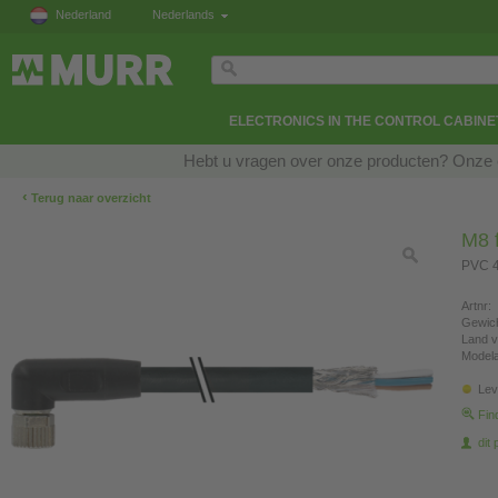
Nederland
Nederlands
ELECTRONICS IN THE CONTROL CABINE
Hebt u vragen over onze producten? Onze e
‹
Terug naar overzicht
M8 f
PVC 4
Artnr:
Gewich
Land v
Modela
Lev
Fin
dit