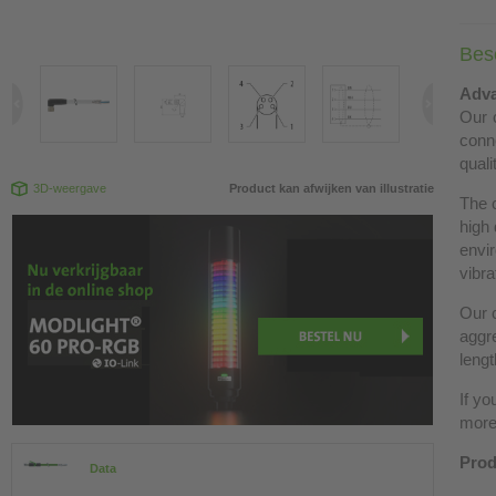
Besc
Adva
Our c
conn
quali
3D-weergave
Product kan afwijken van illustratie
The 
high 
envir
vibra
Our c
aggre
lengt
If yo
more 
Prod
Data