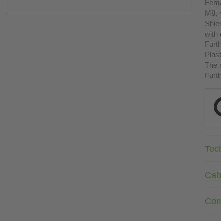
Fema
M8, 
Shie
with
Furth
Plast
The r
Furth
Tec
Cab
Com