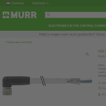
Nederland
Nederlands
ELECTRONICS IN THE CONTROL CABINE
Hebt u vragen over onze producten? Onze e
‹
Terug naar overzicht
M8 f
PUR 4
Artnr:
Gewich
Land v
Modela
Lev
Fin
dit