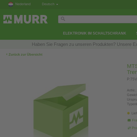
Nederland
Deutsch
ELEKTRONIK IM SCHALTSCHRANK
Haben Sie Fragen zu unseren Produkten? Unsere Exp
‹
Zurück zur Übersicht
MTS
Tre
P:75
ArtNr.:
Gewich
Urspr
Typen
Lie
Fra
Pro