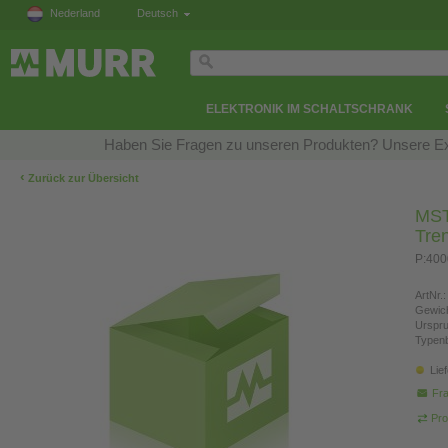
Nederland
Deutsch
ELEKTRONIK IM SCHALTSCHRANK
Haben Sie Fragen zu unseren Produkten? Unsere Exp
‹
Zurück zur Übersicht
MST
Tre
P:400
ArtNr.:
Gewich
Urspr
Typen
Lie
Fra
Pro