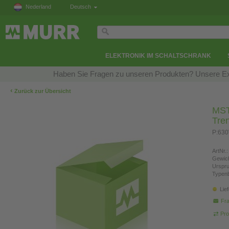
Nederland
Deutsch
ELEKTRONIK IM SCHALTSCHRANK
Haben Sie Fragen zu unseren Produkten? Unsere Exp
‹
Zurück zur Übersicht
MST
Tre
P:63
ArtNr.:
Gewich
Urspr
Typen
Lie
Fra
Pro