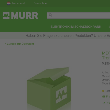
Nederland
Deutsch
ELEKTRONIK IM SCHALTSCHRANK
Haben Sie Fragen zu unseren Produkten? Unsere Exp
‹
Zurück zur Übersicht
MDT
Tre
P:150
ArtNr.:
Gewich
Urspr
Typen
Lie
Fra
Pro