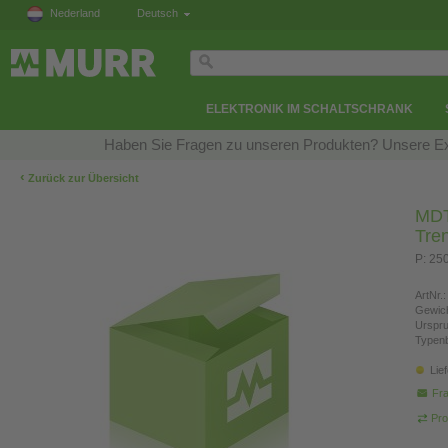
Nederland
Deutsch
ELEKTRONIK IM SCHALTSCHRANK
Haben Sie Fragen zu unseren Produkten? Unsere Exp
‹
Zurück zur Übersicht
MDT
Tre
P: 25
ArtNr.:
Gewich
Urspr
Typen
Lie
Fra
Pro