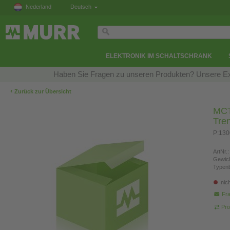
Nederland
Deutsch
ELEKTRONIK IM SCHALTSCHRANK
Haben Sie Fragen zu unseren Produkten? Unsere Exp
‹
Zurück zur Übersicht
MCT
Tre
P:130
ArtNr.:
Gewich
Typen
nic
Fra
Pro