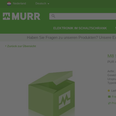
Nederland
Deutsch
ELEKTRONIK IM SCHALTSCHRANK
Haben Sie Fragen zu unseren Produkten? Unsere Exp
‹
Zurück zur Übersicht
M8 S
PUR 4
ArtNr.:
Gewich
Urspr
Typen
Lie
Fra
Pro