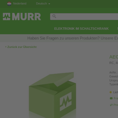
Nederland
Deutsch
ELEKTRONIK IM SCHALTSCHRANK
Haben Sie Fragen zu unseren Produkten? Unsere Exp
‹
Zurück zur Übersicht
AEG
RC, 
ArtNr.:
Gewich
Urspr
Typen
Lie
Fra
Pro