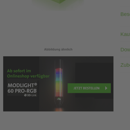
Bes
Kau
Dow
Abbildung ähnlich
Zub