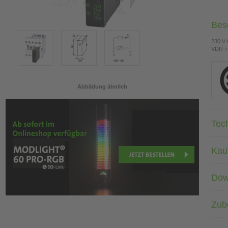
Bes
230 V
VDR +
Abbildung ähnlich
Tec
Kau
Dow
Zub