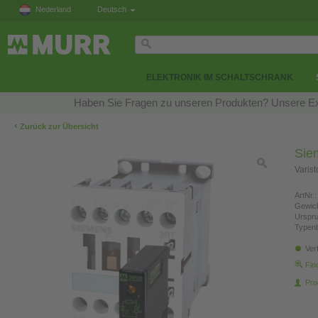
Nederland
Deutsch
ELEKTRONIK IM SCHALTSCHRANK
Haben Sie Fragen zu unseren Produkten? Unsere Exp
‹
Zurück zur Übersicht
Sie
Varis
ArtNr.:
Gewich
Urspr
Typen
Ver
Fin
Pro