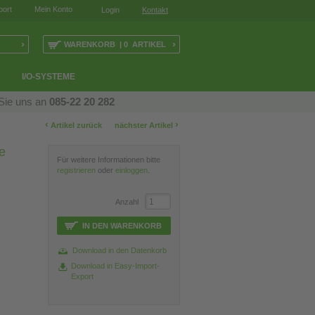
port
Mein Konto
Login
Kontakt
›
›
WARENKORB | 0 ARTIKEL
I/O-SYSTEME
 Sie uns an
085-22 20 282
‹
›
Artikel zurück
nächster Artikel
e
Für weitere Informationen bitte
registrieren
oder
einloggen
.
Anzahl
IN DEN WARENKORB
Download in den Datenkorb
Download in Easy-Import-
Export