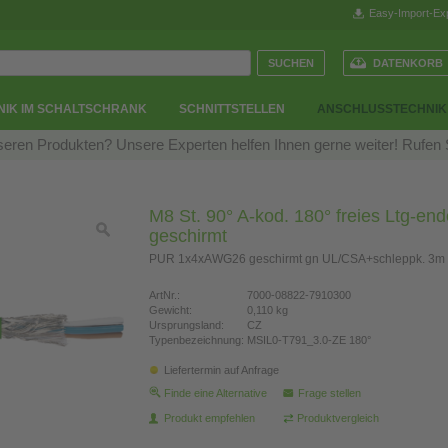
Easy-Import-Ex
DATENKORB
NIK IM SCHALTSCHRANK
SCHNITTSTELLEN
ANSCHLUSSTECHNIK
eren Produkten? Unsere Experten helfen Ihnen gerne weiter! Rufen
M8 St. 90° A-kod. 180° freies Ltg-end
geschirmt
PUR 1x4xAWG26 geschirmt gn UL/CSA+schleppk. 3m
ArtNr.:
7000-08822-7910300
Gewicht:
0,110 kg
Ursprungsland:
CZ
Typenbezeichnung:
MSIL0-T791_3.0-ZE 180°
Liefertermin auf Anfrage
Finde eine Alternative
Frage stellen
Produkt empfehlen
Produktvergleich