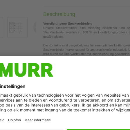
Beschreibung
Vorteile unserer Steckverbinder:
Unsere Steckverbinder sind vielseitig einsetzbar und spe
Steckverbinder werden zu 100 % im Herstellungsprozess ge
gewährleisten.
Die Kontakte sind vergoldet, was für eine optimale Leitfähigke
Steckverbinder hervorragend für anspruchsvolle industrielle 
wird durch die Überwurfmutter mit Rüttelsicherung gewährleis
Unsere Steckverbinder sind resistent gegen Öle und Kühlschm
sollte jedoch applikationsbezogen geprüft werden. Abweichen
Fehlen Ihnen technische Informationen? Nutzen Sie gerne u
Kodierungen
und weiteren technischen Details finden.
Produktdetails:
EtherCAT
Stecker 90°
M8, 4-polig
Achtung: Kontaktträger auf 180° gedreht!
Geschirmt
Das Material der Gehäuse ist aus Kunststoff und hat eine gut
Beim Einsatz aggressiver Medien ist die Materialbeständigkei
auf Anfrage.