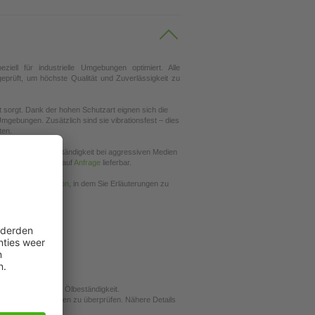
ziell für industrielle Umgebungen optimiert. Alle
prüft, um höchste Qualität und Zuverlässigkeit zu
it sorgt. Dank der hohen Schutzart eignen sich die
Umgebungen. Zusätzlich sind sie vibrationsfest – dies
ten.
iermittel. Die Beständigkeit bei aggressiven Medien
de Leitungslängen auf
Anfrage
lieferbar.
nser
Technikerlexikon
, in dem Sie Erläuterungen zu
e Chemikalien- und Ölbeständigkeit.
t applikationsbezogen zu überprüfen. Nähere Details