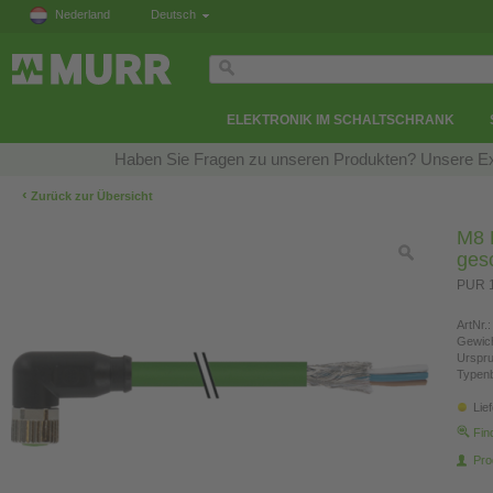
Nederland
Deutsch
ELEKTRONIK IM SCHALTSCHRANK
Haben Sie Fragen zu unseren Produkten? Unsere Exp
‹
Zurück zur Übersicht
M8 B
ges
PUR 1
ArtNr.:
Gewich
Urspr
Typen
Lie
Fin
Pro