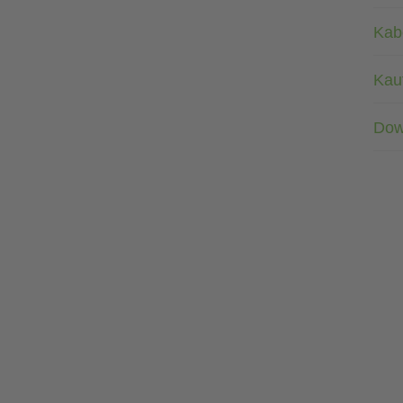
Kab
Kau
Dow