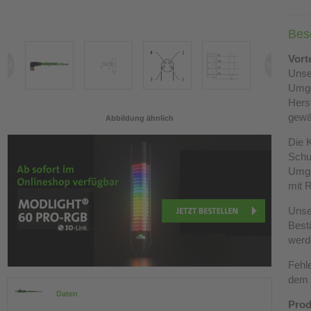
Bes
Vort
Unse
Umg
Hers
gewä
Abbildung ähnlich
Die K
Schut
Umge
mit R
Unse
Best
werd
Fehl
dem 
Daten
Prod