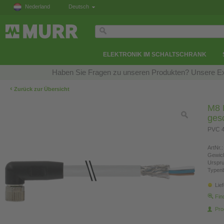
Nederland
Deutsch
ELEKTRONIK IM SCHALTSCHRANK
Haben Sie Fragen zu unseren Produkten? Unsere Exp
‹
Zurück zur Übersicht
M8 B
ges
PVC 4
ArtNr.:
Gewich
Urspr
Typen
Lie
Fin
Pro