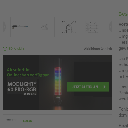
Bes
Vort
Unse
Umg
Hers
gewä
3D-Ansicht
Abbildung ähnlich
Die K
Schut
Umge
mit R
Unse
Best
werd
Fehl
dem 
Daten
Prod