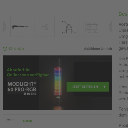
Bes
Vort
Unse
Umg
Hers
gewä
3D-Ansicht
Abbildung ähnlich
Die K
Schut
Umge
mit R
Unse
Best
werd
Fehl
dem 
Daten
Prod