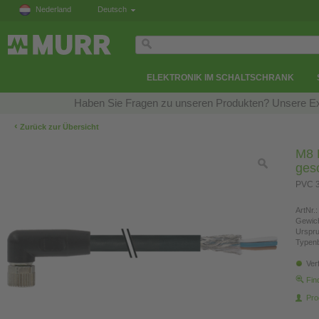
Nederland
Deutsch
ELEKTRONIK IM SCHALTSCHRANK
Haben Sie Fragen zu unseren Produkten? Unsere Exp
‹
Zurück zur Übersicht
M8 B
ges
PVC 3
ArtNr.:
Gewich
Urspr
Typen
Ver
Fin
Pro