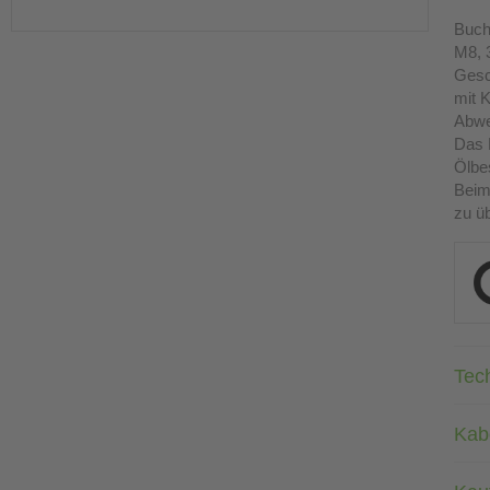
Buch
M8, 3
Gesc
mit K
Abwe
Das 
Ölbes
Beim
zu üb
Tec
Kab